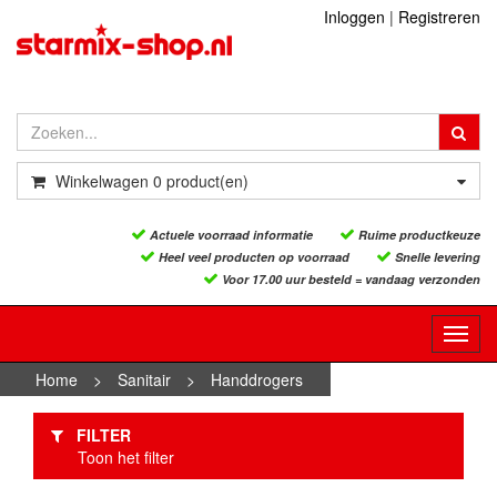
Inloggen
|
Registreren
Winkelwagen
0
product(en)
Actuele voorraad informatie
Ruime productkeuze
Heel veel producten op voorraad
Snelle levering
Voor 17.00 uur besteld = vandaag verzonden
Toggl
navig
Home
>
Sanitair
>
Handdrogers
FILTER
Toon het filter