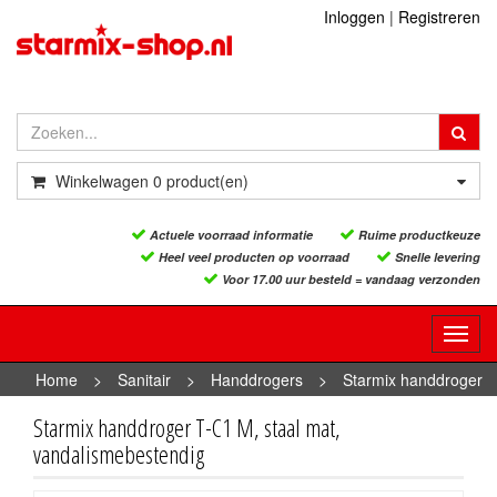
Inloggen
|
Registreren
Winkelwagen
0
product(en)
Actuele voorraad informatie
Ruime productkeuze
Heel veel producten op voorraad
Snelle levering
Voor 17.00 uur besteld = vandaag verzonden
Toggl
navig
Home
>
Sanitair
>
Handdrogers
>
Starmix handdroger
T-C1 M, staal mat, vandalismebestendig
Starmix handdroger T-C1 M, staal mat,
vandalismebestendig