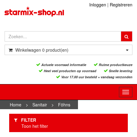
Inloggen
|
Registreren
Winkelwagen
0
product(en)
Actuele voorraad informatie
Ruime productkeuze
Heel veel producten op voorraad
Snelle levering
Voor 17.00 uur besteld = vandaag verzonden
Toggl
navig
Home
>
Sanitair
>
Föhns
FILTER
Toon het filter