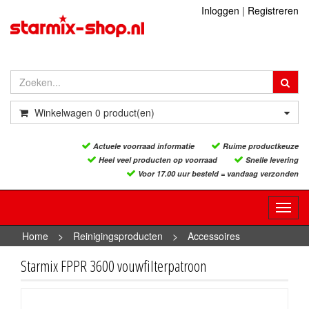
Inloggen
|
Registreren
Winkelwagen
0
product(en)
Actuele voorraad informatie
Ruime productkeuze
Heel veel producten op voorraad
Snelle levering
Voor 17.00 uur besteld = vandaag verzonden
Toggl
navig
Home
>
Reinigingsproducten
>
Accessoires
reinigingsproducten
>
Starmix FPPR 3600 vouwfilterpatroon
Starmix FPPR 3600 vouwfilterpatroon