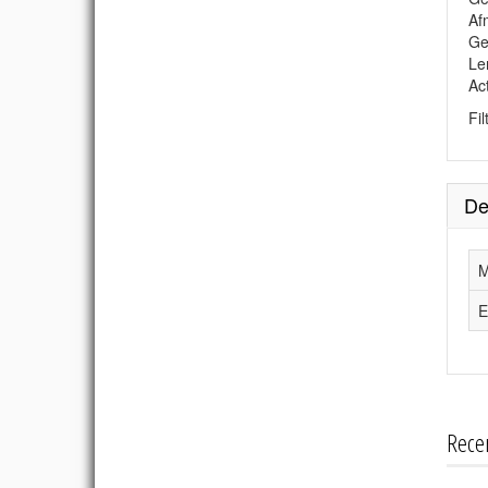
Af
Ge
Le
Ac
Fi
De
M
E
Rece