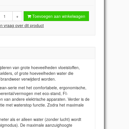
+
Toevoegen aan winkelwagen
en vraag over dit product
deren van grote hoeveelheden vloeistoffen,
 kelders, of grote hoeveelheden water die
f brandweer verwijderd worden.
an-serie met het comfortabele, ergonomische,
 toerental/vermogen met eco-stand, FI-
en van andere elektrische apparaten. Verder is de
tie met waterstop functie. Zodra het maximale
er als er alleen water (zonder lucht) wordt
lzuigmodus). De maximale aanzuighoogte