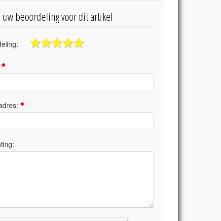
s uw beoordeling voor dit artikel
eling:
:
adres:
ting: