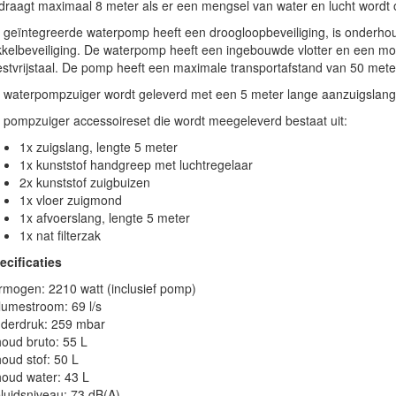
draagt maximaal 8 meter als er een mengsel van water en lucht wordt
 geïntegreerde waterpomp heeft een droogloopbeveiliging, is onderhou
kkelbeveiliging. De waterpomp heeft een ingebouwde vlotter en een mo
estvrijstaal. De pomp heeft een maximale transportafstand van 50 mete
 waterpompzuiger wordt geleverd met een 5 meter lange aanzuigslang
 pompzuiger accessoireset die wordt meegeleverd bestaat uit:
1x zuigslang, lengte 5 meter
1x kunststof handgreep met luchtregelaar
2x kunststof zuigbuizen
1x vloer zuigmond
1x afvoerslang, lengte 5 meter
1x nat filterzak
ecificaties
rmogen: 2210 watt (inclusief pomp)
lumestroom: 69 l/s
derdruk: 259 mbar
houd bruto: 55 L
houd stof: 50 L
houd water: 43 L
luidsniveau: 73 dB(A)