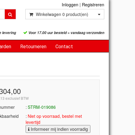
Inloggen
|
Registreren
Winkelwagen
0
product(en)
e levering
Voor 17.00 uur besteld = vandaag verzonden
arden
Retourneren
Contact
.304,00
,13 exclusief BTW
lnummer
STRM-019086
kbaarheid
Niet op voorraad, bestel met
levertijd
Informeer mij indien voorradig