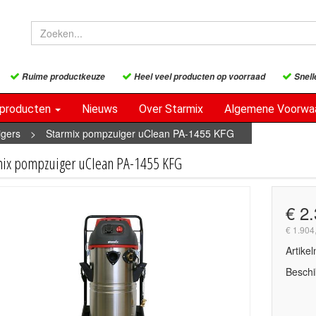
Ruime productkeuze
Heel veel producten op voorraad
Snell
sproducten
Nieuws
Over Starmix
Algemene Voorwa
igers
>
Starmix pompzuiger uClean PA-1455 KFG
mix pompzuiger uClean PA-1455 KFG
€ 2
€ 1.904
Artike
Beschi