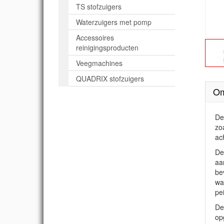
TS stofzuigers
Waterzuigers met pomp
Accessoires
reinigingsproducten
Veegmachines
QUADRIX stofzuigers
Om
De
zo
ac
De
aa
be
wa
pe
De
op