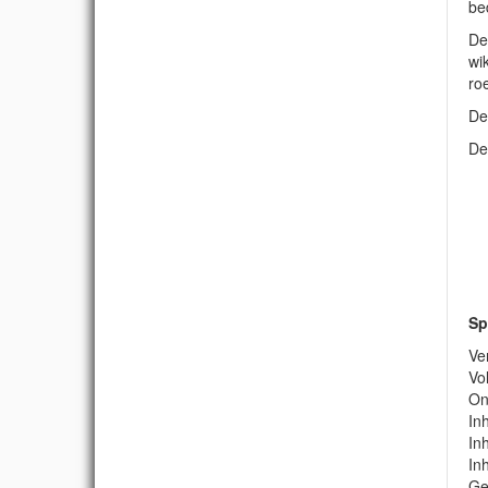
be
De
wi
ro
De
De
Sp
Ve
Vo
On
In
In
In
Ge