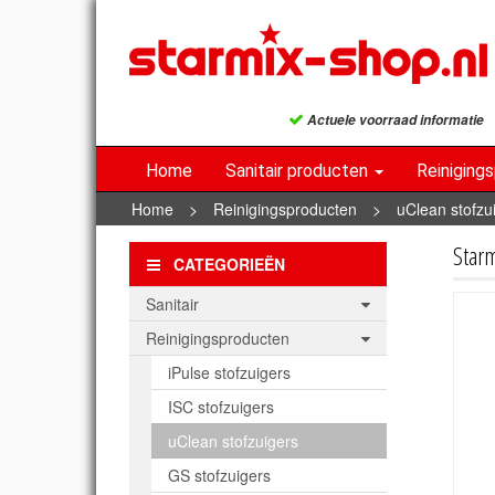
Actuele voorraad informatie
Home
Sanitair producten
Reiniging
Home
>
Reinigingsproducten
>
uClean stofzu
Star
CATEGORIEËN
Sanitair
Reinigingsproducten
iPulse stofzuigers
ISC stofzuigers
uClean stofzuigers
GS stofzuigers