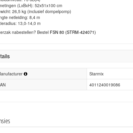
metingen (LxBxH): 52x51x100 cm
wicht: 26,5 kg (inclusief dompelpomp)
ngte netleiding: 8,4 m
tieradius: 13,0-14,0 m
lterzak nabestellen? Bestel
FSN 80 (STRM-424071)
tails
anufacturer
Starmix
AN
4011240019086
nsies