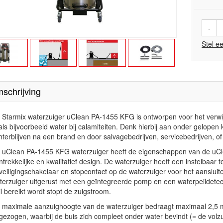
-
Stel e
schrijving
 Starmix waterzuiger uClean PA-1455 KFG is ontworpen voor het verwij
als bijvoorbeeld water bij calamiteiten. Denk hierbij aan onder gelopen
hterblijven na een brand en door salvagebedrijven, servicebedrijven, o
 uClean PA-1455 KFG waterzuiger heeft de eigenschappen van de uCle
ntrekkelijke en kwalitatief design. De waterzuiger heeft een instelbaar
veiligingschakelaar en stopcontact op de waterzuiger voor het aansluit
terzuiger uitgerust met een geïntegreerde pomp en een waterpeildetec
il bereikt wordt stopt de zuigstroom.
 maximale aanzuighoogte van de waterzuiger bedraagt maximaal 2,5 met
gezogen, waarbij de buis zich compleet onder water bevindt (= de vo