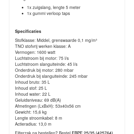
1x zuigslang, lengte 5 meter
1x gummi verloop taps
Specificaties
Stofklasse: Middel, grenswaarde 0,1 mg/m³
TNO stofvrij werken klasse: A
Vermogen: 1600 watt
Luchtstroom bij motor: 75 l/s
Luchtstroom slanguiteinde: 45 l/s
Onderdruk bij motor: 280 mbar
Onderdruk bij slanguiteinde: 245 mbar
Inhoud bruto: 35 L
Inhoud stof: 25 L
Inhoud water: 22 L
Geluidsniveau: 69 dB(A)
Afmetingen (LxBxH): 53x40x56 cm
Gewicht: 15,6 kg
Lengte stroomkabel: 8 m
Actieradius: 13,0 m
Filterzak na bestellen? Bestel
FBPE 25/35 (425764)