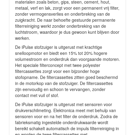
materialen zoals beton, gips, steen, cement, hout,
metaal, verf en lak, zorgt voor een permanent vrij filter,
zonder vermogensverlies en onderbreking van de
zuigkracht. De naar behoefte gestuurde permanente
filterreiniging werkt zonder onderbreking van de
luchtstroom, waardoor je dus gewoon kunt blijven door
werken.
De iPulse stofzuiger is uitgerust met krachtige
snelloopmotor en biedt een 15% tot 20% hogere
volumestroom en onderdruk dan voorgaande motoren.
Het speciale filterconcept met twee polyester
filtercassettes zorgt voor een bijzonder hoge
stofopname. De filtercassettes zitten goed beschermd
in de motorkop van de stofzuiger. De filtercassettes
zijn eenvoudig en schoon te vervangen, zonder
contact met vuil of stof.
De iPulse stofzuiger is uitgerust met sensoren voor
drukverschilmeting. Elektronica meet met behulp van
sensoren voor en na het filter de onderdruk. Zodra de
fabrieksmatig ingestelde onderdrukwaarde wordt
bereikt schakelt automatisch de impuls filterreiniging in
en worden de twee filtercassettes met