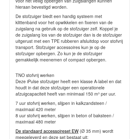
voor het veilig opbergen van zuigslangen kunnen
hieraan bevestigd worden.
De stofzuiger biedt een handig systeem met
klittenband voor het opwikkelen en fixeren van de
zuigslang na gebruik op de stofzuiger zelf. Koppel je
de zuigslang los van de stofzuiger dan is de stofzuiger
uitgerust met een TPE rubberen afsluitdop voor stofvrij
transport. Stofzuiger accessoires kun je op de
stofzuiger opbergen. Zo kun je de stofzuiger
gemakkelijk meenemen of compact opbergen.
TNO stofvrij werken
Deze iPulse stofzuiger heeft een klasse A-label en dat
houdt in dat deze stofzuiger een operationele
afzuigcapaciteit heeft van minimaal 150 m³ per uur.
7 uur stofvrij werken, slijpen in kalkzandsteen /
maximaal 420 meter
8 uur stofvrij werken, slijpen in beton of baksteen /
maximaal 480 meter
De standaard accessoireset EW
(
Ø
35 mm) wordt
meegeleverd en deze set bestaat uit: