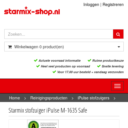
Inloggen
|
Registreren
Winkelwagen
0
product(en)
Actuele voorraad informatie
Ruime productkeuze
Heel veel producten op voorraad
Snelle levering
Voor 17.00 uur besteld = vandaag verzonden
Toggl
navig
Home
>
Reinigingsproducten
>
iPulse stofzuigers
>
Starmix stofzuiger iPulse M-1635 Safe
Starmix stofzuiger iPulse M-1635 Safe