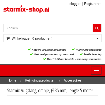
Inloggen
|
Registreren
Winkelwagen
0
product(en)
Actuele voorraad informatie
Ruime productkeuze
Heel veel producten op voorraad
Snelle levering
Voor 17.00 uur besteld = vandaag verzonden
Toggl
navig
Home
>
Reinigingsproducten
>
Accessoires
reinigingsproducten
>
Starmix zuigslang, oranje, Ø 35 mm,
Starmix zuigslang, oranje, Ø 35 mm, lengte 5 meter
lengte 5 meter