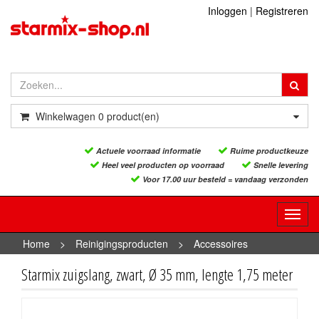
Inloggen
|
Registreren
Winkelwagen
0
product(en)
Actuele voorraad informatie
Ruime productkeuze
Heel veel producten op voorraad
Snelle levering
Voor 17.00 uur besteld = vandaag verzonden
Toggl
navig
Home
>
Reinigingsproducten
>
Accessoires
reinigingsproducten
>
Starmix zuigslang, zwart, Ø 35 mm,
Starmix zuigslang, zwart, Ø 35 mm, lengte 1,75 meter
lengte 1,75 meter