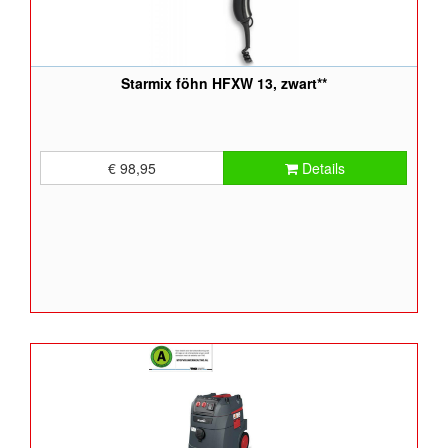
Starmix föhn HFXW 13, zwart**
€ 98,95
Details